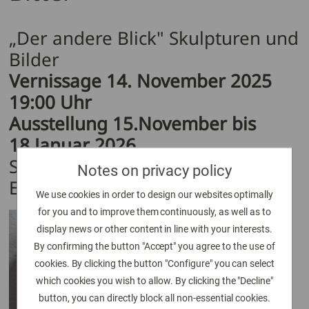
„Der andere Blick" Skulpturen und
Bilder
Vernissage 14. November 2025
19:00 Uhr
Ausstellung
15.November bis
18.Januar 2026
Städtisches Museum + Galerie
Notes on privacy policy
Engen
We use cookies in order to design our websites optimally
for you and to improve them continuously, as well as to
Schwebende
display news or other content in line with your interests.
Leichtigkeit
By confirming the button "Accept" you agree to the use of
zeichnet die
cookies. By clicking the button "Configure" you can select
Kunst der
which cookies you wish to allow. By clicking the "Decline"
Münchener
button, you can directly block all non-essential cookies.
Bildhauerin