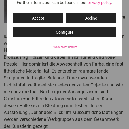
Further information can be found in our
privacy policy
.
und Malerin
Christina von
Bitter aus. Ihre
Accept
Decline
licht- und
in school
Configure
luftdurchlässigen Plastiken aus Papier und Draht schweben
wortwörtlich im Raum – zarte, an Kleider, Gefährte oder
Privacy policy
|
Imprint
Häuser angelehnte Formen, gelegentlich auch in Ton und
Bronze, fragil, bizarr und dabei in sich ruhend und voller
Poesie. Hier dominiert die Abwesenheit von Farbe, eine fast
ätherische Materialität. Es entstehen raumgreifende
Skulpturen in fragiler Balance. Durch wechselnden
Lichteinfall verändert sich jedes der zarten Objekte und wird
nie ganz greifbar. Nach eigener Aussage visualisiert
Christina von Bitter den abwesenden weiblichen Körper,
dessen Hülle sich in Kleidung manifestiert. In der
Ausstellung „Der andere Blick" im Museum der Stadt Engen
werden verschiedene Werkgruppen aus dem Gesamtwerk
der Künstlerin gezeigt.