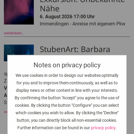
Nähe
6. August 2026 17:00 Uhr
Immendingen - Anreise mit eigenem Pkw
weiterlesen…
StubenArt: Barbara
Ehrmann
Notes on privacy policy
"dem Meeresgrund lauschen _ water
spirits"
We use cookies in order to design our websites optimally
Zeichnungen, Bilder in Wachs, Video
for you and to improve them continuously, as well as to
Vernissage 18. September 2026 19:00 Uhr
display news or other content in line with your interests.
Ausstellung 19. September bis 29. November 2026
By confirming the button "Accept" you agree to the use of
Städtisches Museum + Galerie Engen
cookies. By clicking the button "Configure" you can select
weiterlesen…
which cookies you wish to allow. By clicking the "Decline"
button, you can directly block all non-essential cookies.
Further information can be found in our
privacy policy
.