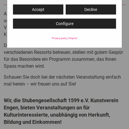
Accept
Decline
Ausstellungen, Klassikkonzerte, Jazzsessions, Kabarett-
und Theaterabende, Vorträge: Mit kleinen, feinen
Configure
Veranstaltungen setzt die Stubengesellschaft Akzente im
Kulturbetrieb der Stadt Engen.
Privacy policy
|
Imprint
Die sechs kreativen Menschen, die ehrenamtlich unsere
verschiedenen Ressorts betreuen, stellen mit gutem Gespür
für das Besondere ein Programm zusammen, das Ihnen
Spass machen wird.
Schauen Sie doch bei der nächsten Veranstaltung einfach
mal herein – wir freuen uns auf Sie!
Wir, die Stubengesellschaft 1599 e.V. Kunstverein
Engen, bieten Veranstaltungen an für
Kulturinteressierte, unabhängig von Herkunft,
Bildung und Einkommen!